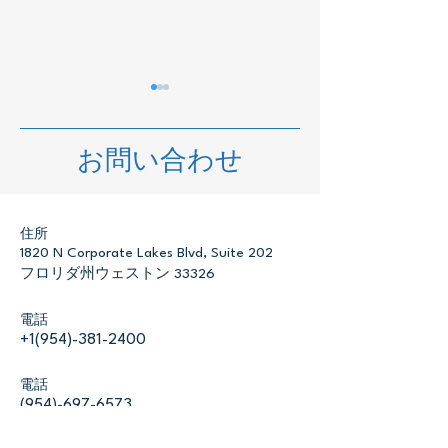
お問い合わせ
住所
2025年第3四半期の英国
スペインでASF
1820 N Corporate Lakes Blvd, Suite 202
生産コストの変動：世界
カ豚熱）確認
フロリダ州ウェストン 33326
市場への影響
電話
+1(954)-381-2400
電話
(954)-697-6573