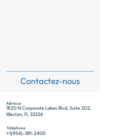
Contactez-nous
Adresse
1820 N Corporate Lakes Blvd, Suite 202.
Weston, FL 33326
Téléphone
Les discussions commerciales
+1(954)-381-2400
Canada–États-Unis fragilisées