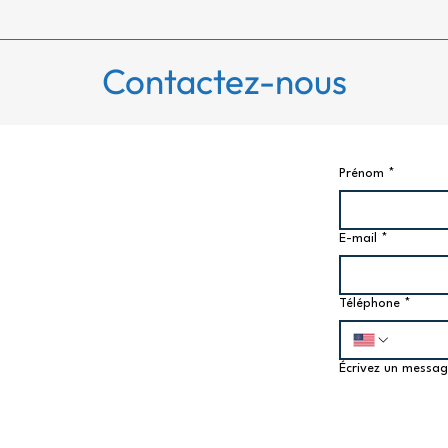
Contactez-nous
Prénom
*
Acide L-malic, santé
Pers
métabolique des truies et
porci
développement musculaire
tend
E-mail
*
des porcelets
Téléphone
*
Écrivez un messa