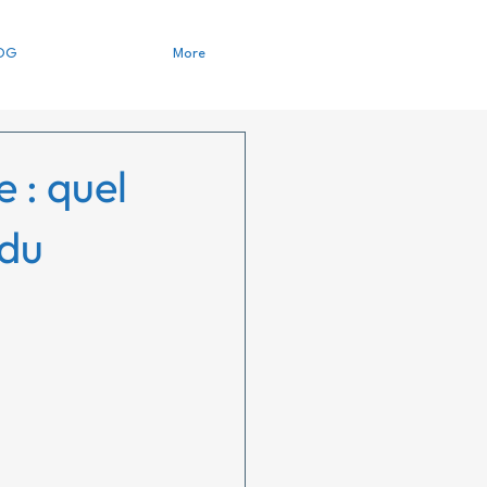
OG
More
 : quel
 du