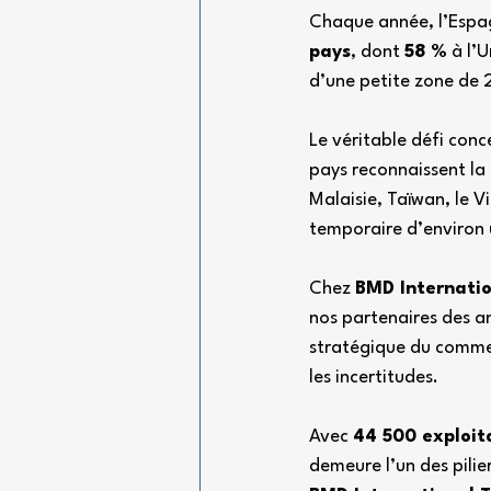
Chaque année, l’Espag
pays
, dont 
58 %
 à l’
d’une petite zone de 
Le véritable défi conc
pays reconnaissent la
Malaisie, Taïwan, le 
temporaire d’environ u
Chez 
BMD Internatio
nos partenaires des an
stratégique du commer
les incertitudes.
Avec 
44 500 exploit
demeure l’un des pili