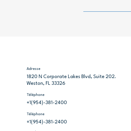
Des Porcs Génétiquement
Modifiés Résistants à la Peste
Porcine Classique
Adresse
1820 N Corporate Lakes Blvd, Suite 202.
Weston, FL 33326
Téléphone
+1(954)-381-2400
Téléphone
+1(954)-381-2400