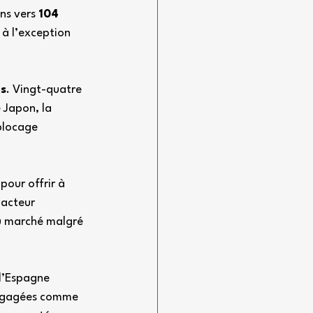
ns vers 
104 
 à l’exception 
os
. Vingt-quatre 
 Japon, la 
blocage 
pour offrir à 
’acteur 
u marché malgré 
l’Espagne 
 engagées comme 