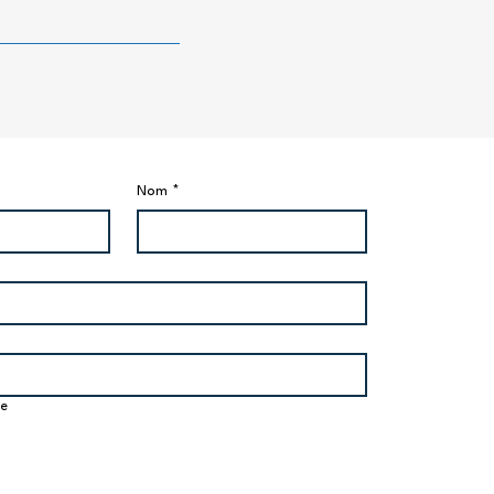
Nom
*
pectives du marché
n chinois : prévisions et
ances pour 2026
ge