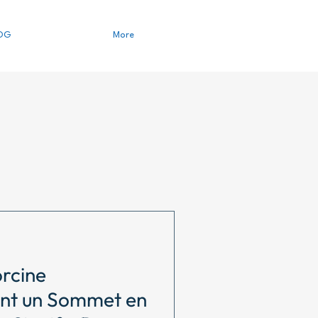
OG
More
orcine
int un Sommet en