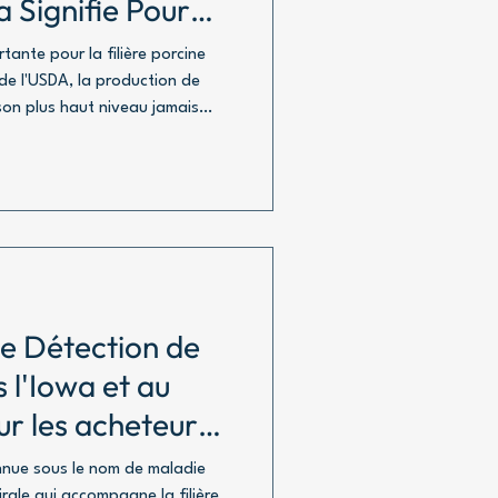
la Signifie Pour
ternationaux
ante pour la filière porcine
de l'USDA, la production de
son plus haut niveau jamais
 en 2026, soit environ 1,06
te Détection de
l'Iowa et au
ur les acheteurs
rc
nue sous le nom de maladie
irale qui accompagne la filière