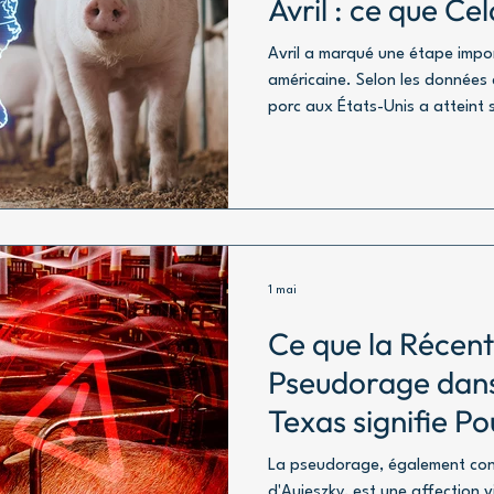
Avril : ce que Ce
les Acheteurs In
Avril a marqué une étape import
américaine. Selon les données 
porc aux États-Unis a atteint 
enregistré pour un mois d'avril
million de tonnes.
1 mai
Ce que la Récen
Pseudorage dans 
Texas signifie Po
Mondiaux de Po
La pseudorage, également con
d'Aujeszky, est une affection v